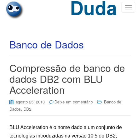
Duda
T
o
g
g
l
Banco de Dados
e
n
a
Compressão de banco de
v
i
dados DB2 com BLU
g
Acceleration
a
t
i
agosto 25, 2013
Deixe um comentário
Banco de
,
o
Dados
DB2
n
BLU Acceleration é o nome dado a um conjunto de
tecnologias introduzidas na versão 10.5 do DB2,