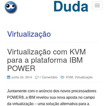
Duda
T
o
g
g
l
Virtualização
e
n
a
Virtualização com KVM
v
i
para a plataforma IBM
g
POWER
a
t
,
i
junho 24, 2014
1 Comentário
KVM
Virtualização
o
n
Juntamente com o anúncio dos novos processadores
POWER8, a IBM revelou sua nova aposta no campo
da virtualização – uma solução alternativa para a