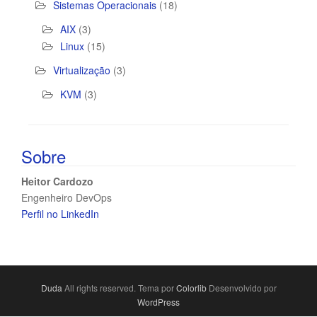
Sistemas Operacionais
(18)
AIX
(3)
Linux
(15)
Virtualização
(3)
KVM
(3)
Sobre
Heitor Cardozo
Engenheiro DevOps
Perfil no LinkedIn
Duda
All rights reserved. Tema por
Colorlib
Desenvolvido por
WordPress