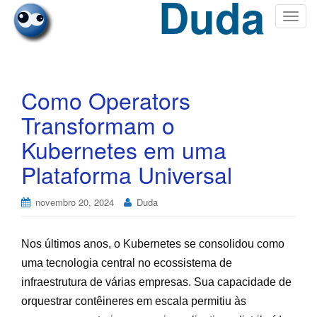
Duda
T
o
g
g
l
Como Operators
e
Transformam o
n
a
Kubernetes em uma
v
Plataforma Universal
i
g
a
novembro 20, 2024
Duda
t
i
Nos últimos anos, o Kubernetes se consolidou como
o
n
uma tecnologia central no ecossistema de
infraestrutura de várias empresas. Sua capacidade de
orquestrar contêineres em escala permitiu às