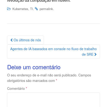
revolução da computação em nuvem.
,
.
.
Kubernetes
TI
permalink
Navegação
Os últimos de nós
da
Agentes de IA baseados em console no fluxo de trabalho
Postagem
de SRE
Deixe um comentário
O seu endereço de e-mail não será publicado.
Campos
obrigatórios são marcados com
*
Comentário
*